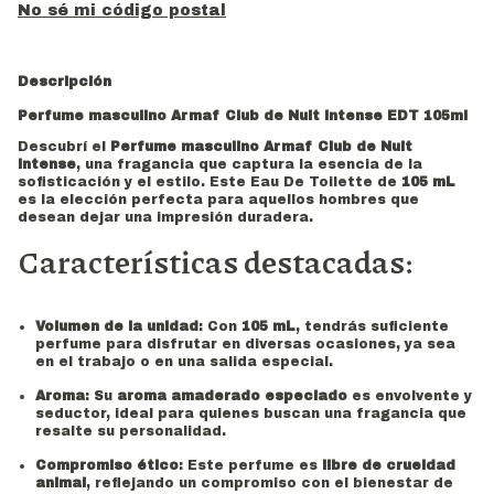
No sé mi código postal
Descripción
Perfume masculino Armaf Club de Nuit Intense EDT 105ml
Descubrí el
Perfume masculino Armaf Club de Nuit
Intense
, una fragancia que captura la esencia de la
sofisticación y el estilo. Este Eau De Toilette de
105 mL
es la elección perfecta para aquellos hombres que
desean dejar una impresión duradera.
Características destacadas:
Volumen de la unidad
: Con
105 mL
, tendrás suficiente
perfume para disfrutar en diversas ocasiones, ya sea
en el trabajo o en una salida especial.
Aroma
: Su
aroma amaderado especiado
es envolvente y
seductor, ideal para quienes buscan una fragancia que
resalte su personalidad.
Compromiso ético
: Este perfume es
libre de crueldad
animal
, reflejando un compromiso con el bienestar de