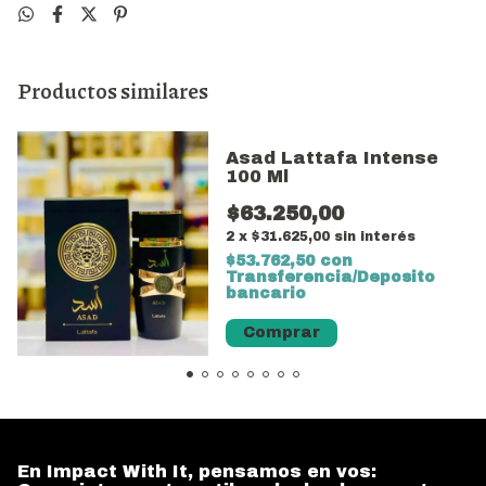
Productos similares
Asad Lattafa Intense
100 Ml
$63.250,00
2
x
$31.625,00
sin interés
$53.762,50
con
Transferencia/Deposito
bancario
En Impact With It, pensamos en vos: